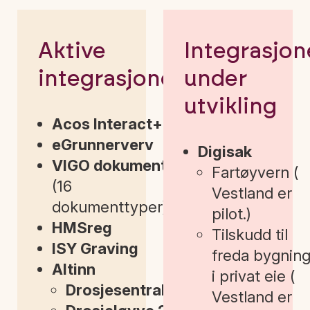
Aktive
Integrasjon
integrasjoner
under
utvikling
Acos Interact+
eGrunnerverv
Digisak
VIGO dokumenter
Fartøyvern (
(16
Vestland er
dokumenttyper)
pilot.)
HMSreg
Tilskudd til
ISY Graving
freda bygnin
Altinn
i privat eie (
Drosjesentral
Vestland er