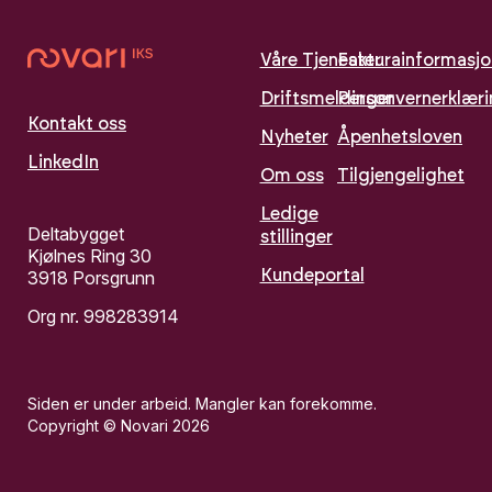
Våre Tjenester
Fakturainformasjo
Driftsmeldinger
Personvernerklær
Kontakt oss
Nyheter
Åpenhetsloven
LinkedIn
Om oss
Tilgjengelighet
Ledige
Deltabygget
stillinger
Kjølnes Ring 30
Kundeportal
3918 Porsgrunn
Org nr. 998283914
Siden er under arbeid. Mangler kan forekomme.
Copyright © Novari 2026