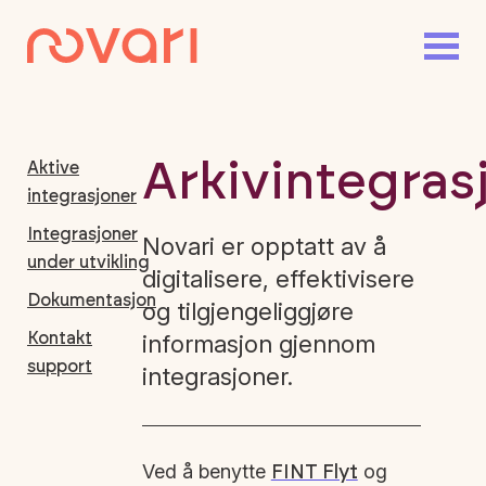
Arkivintegras
Aktive
integrasjoner
Integrasjoner
Novari er opptatt av å
under utvikling
digitalisere, effektivisere
Dokumentasjon
og tilgjengeliggjøre
Kontakt
informasjon gjennom
support
integrasjoner.
Ved å benytte
og
FINT Flyt