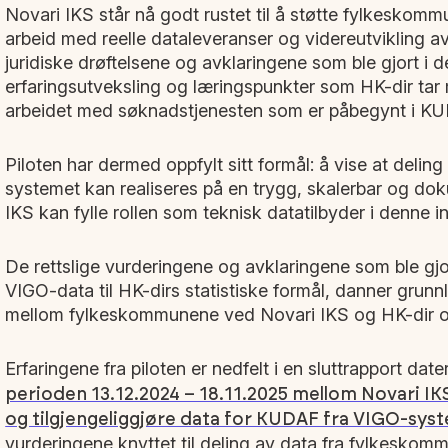
Novari IKS står nå godt rustet til å støtte fylkeskomm
arbeid med reelle dataleveranser og videreutvikling a
juridiske drøftelsene og avklaringene som ble gjort i de
erfaringsutveksling og læringspunkter som HK-dir tar 
arbeidet med søknadstjenesten som er påbegynt i 
Piloten har dermed oppfylt sitt formål: å vise at deli
systemet kan realiseres på en trygg, skalerbar og do
IKS kan fylle rollen som teknisk datatilbyder i denne in
De rettslige vurderingene og avklaringene som ble gjo
VIGO-data til HK-dirs statistiske formål, danner grunn
mellom fylkeskommunene ved Novari IKS og HK-dir o
Erfaringene fra piloten er nedfelt i en sluttrapport date
perioden 13.12.2024 – 18.11.2025 mellom Novari IK
og tilgjengeliggjøre data for KUDAF fra VIGO-sys
vurderingene knyttet til deling av data fra fylkeskom