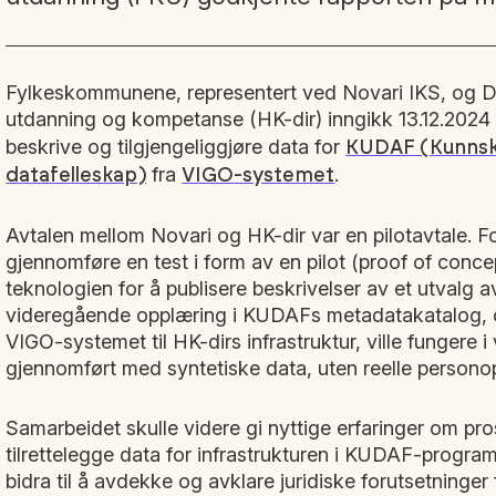
Fylkeskommunene, representert ved Novari IKS, og Di
utdanning og kompetanse (HK-dir) inngikk 13.12.2024
beskrive og tilgjengeliggjøre data for
KUDAF (Kunnsk
fra
.
datafelleskap)
VIGO-systemet
Avtalen mellom Novari og HK-dir var en pilotavtale. F
gjennomføre en test i form av en pilot (proof of concep
teknologien for å publisere beskrivelser av et utvalg a
videregående opplæring i KUDAFs metadatakatalog, o
VIGO-systemet til HK-dirs infrastruktur, ville fungere i 
gjennomført med syntetiske data, uten reelle persono
Samarbeidet skulle videre gi nyttige erfaringer om p
tilrettelegge data for infrastrukturen i KUDAF-progr
bidra til å avdekke og avklare juridiske forutsetninge