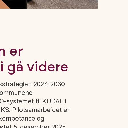
n er
i gå videre
gsstrategien 2024-2030
eskommunene
GO-systemet til KUDAF i
IKS. Pilotsamarbeidet er
or kompetanse og
øtet 5. desember 2025.