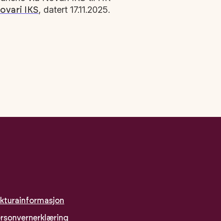
, datert 17.11.2025.
ovari IKS
kturainformasjon
rsonvernerklæring