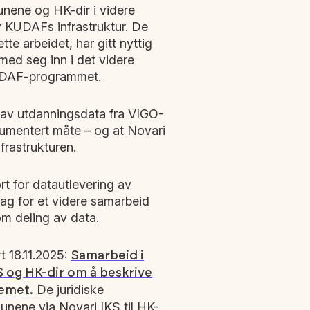
unene og HK-dir i videre
v KUDAFs infrastruktur. De
tte arbeidet, har gitt nyttig
med seg inn i det videre
KUDAF-programmet.
ng av utdanningsdata fra VIGO-
kumentert måte – og at Novari
frastrukturen.
rt for datautlevering av
lag for et videre samarbeid
m deling av data.
rt 18.11.2025:
Samarbeid i
S og HK-dir om å beskrive
De juridiske
temet.
munene via Novari IKS til HK-