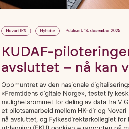
Publisert: 18. desember 2025
Novari IKS
Nyheter
KUDAF-piloteringe
avsluttet – nå kan v
Oppmuntret av den nasjonale digitaliserin
«Fremtidens digitale Norge», testet fylk
mulighetsrommet for deling av data fra VI
et pilotsamarbeid mellom HK-dir og Novari 
nå avsluttet, og Fylkesdirektørkollegiet f
utdanning (FKU) godkjente rapporten på m