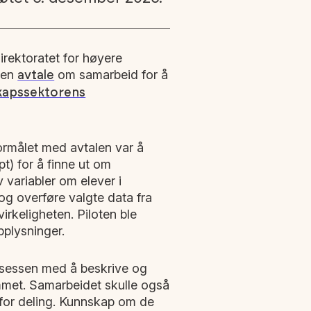
rektoratet for høyere
 en
om samarbeid for å
avtale
apssektorens
ormålet med avtalen var å
t) for å finne ut om
v variabler om elever i
g overføre valgte data fra
virkeligheten. Piloten ble
pplysninger.
rosessen med å beskrive og
ammet. Samarbeidet skulle også
r for deling. Kunnskap om de