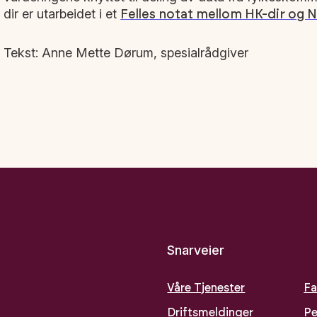
dir er utarbeidet i et
Felles notat mellom HK-dir og N
Tekst: Anne Mette Dørum, spesialrådgiver
Snarveier
Våre Tjenester
Fa
Driftsmeldinger
Pe