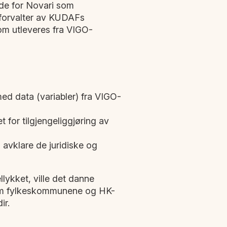
både for Novari som
g forvalter av KUDAFs
om utleveres fra VIGO-
med data (variabler) fra VIGO-
t for tilgjengeliggjøring av
 avklare de juridiske og
llykket, ville det danne
lom fylkeskommunene og HK-
ir.