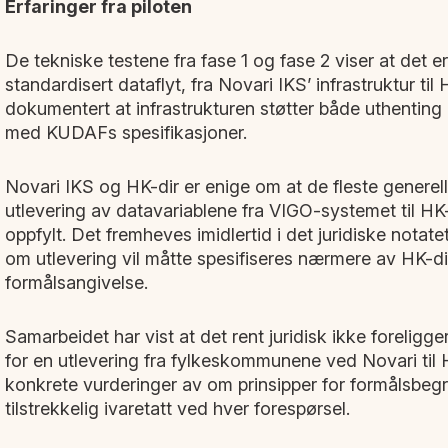
Erfaringer fra piloten
De tekniske testene fra fase 1 og fase 2 viser at det e
standardisert dataflyt, fra Novari IKS’ infrastruktur til 
dokumentert at infrastrukturen støtter både uthenting 
med KUDAFs spesifikasjoner.
Novari IKS og HK-dir er enige om at de fleste generelle
utlevering av datavariablene fra VIGO-systemet til HK-d
oppfylt. Det fremheves imidlertid i det juridiske notate
om utlevering vil måtte spesifiseres nærmere av HK-di
formålsangivelse.
Samarbeidet har vist at det rent juridisk ikke foreligg
for en utlevering fra fylkeskommunene ved Novari til 
konkrete vurderinger av om prinsipper for formålsbeg
tilstrekkelig ivaretatt ved hver forespørsel.