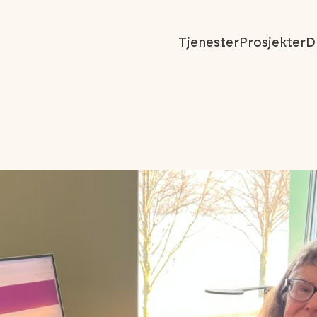
Tjenester
Prosjekter
D