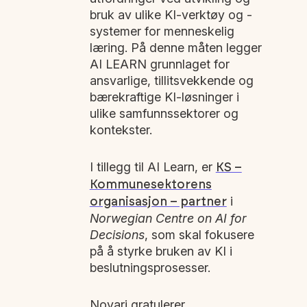
bruk av ulike KI-verktøy og -
systemer for menneskelig
læring. På denne måten legger
AI LEARN grunnlaget for
ansvarlige, tillitsvekkende og
bærekraftige KI-løsninger i
ulike samfunnssektorer og
kontekster.
I tillegg til AI Learn, er
KS –
Kommunesektorens
i
organisasjon – partner
Norwegian Centre on AI for
Decisions
, som skal fokusere
på å styrke bruken av KI i
beslutningsprosesser.
Novari gratulerer