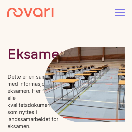
Eksamen
Dette er en samleside
med informasjon om
eksamen. Her finner du
alle
kvalitetsdokumentene
som nyttes i
landssamarbeidet for
eksamen.