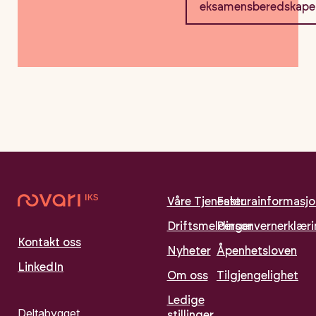
eksamensberedskape
Våre Tjenester
Fakturainformasjo
Driftsmeldinger
Personvernerklær
Kontakt oss
Nyheter
Åpenhetsloven
LinkedIn
Om oss
Tilgjengelighet
Ledige
Deltabygget
stillinger